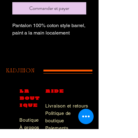
Commander et payer
Pantalon 100% coton style barrel,
paint a la main localement
kadjihon
LA
AIDE
BOUT
IQUE
Livraison et retours
Politique de
Boutique
boutique
À propos
Paiements
Journal