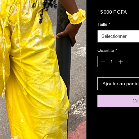
Prix
15 000 F CFA
Taille
*
Sélectionner
Quantité
*
Ajouter au panie
Co