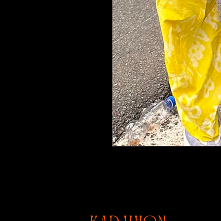
Pantalon barrel 100% coton, te
kadjihon